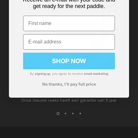
get ready for the next paddle.
First name
Email
SHOP NOW
By
signing up
, you agree to receive
email marketing
No thanks, I’ll pay full price
Gebouwd Om Lang Mee Te Gaan
Onze nieuwe reeks heeft een garantie van 5 jaar