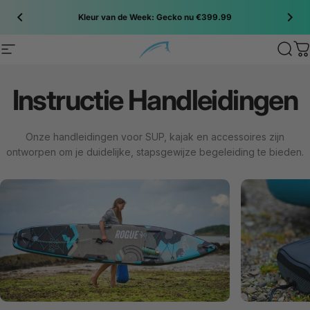
Spring naar inhoud
Kleur van de Week: Gecko nu €399.99
Site navigation
Bluefin SUP
Sear
C
Instructie
Handleidingen
Onze handleidingen voor SUP, kajak en accessoires zijn
ontworpen om je duidelijke, stapsgewijze begeleiding te bieden.